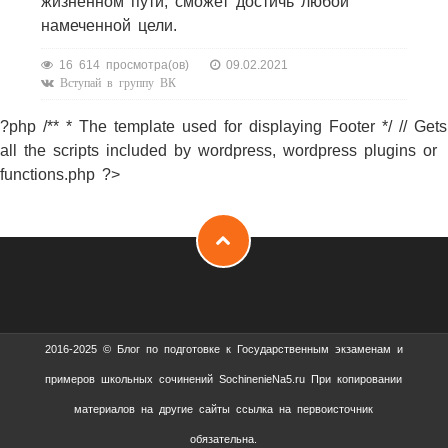
жизненном пути, сможет достичь любой
намеченной цели.
16 614 просмотра(ов)
09.02.2021
Вступай в группу ВК
?php /** * The template used for displaying Footer */ // Gets
all the scripts included by wordpress, wordpress plugins or
functions.php ?>
2016-2025 © Блог по подготовке к Государственным экзаменам и
примеров школьных сочинений SochinenieNa5.ru При копировании
материалов на другие сайты ссылка на первоисточник
обязательна.