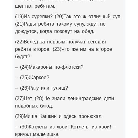
шептал ребятам.
(19)Из сурепки? (20)Так это ж отличный суп.
(21)Рады ребята такому супу, ждут не
дождутся, когда позовут на обед.
(22)Вслед за первым получат сегодня
ребята второе. (23)Что же им на второе
будет?
– (24)Макароны по-флотски?
– (25)Жаркое?
– (26)Рагу или гуляш?
(27)Нет. (28)Не знали ленинградские дети
подобных блюд.
(29)Миша Кашкин и здесь пронюхал.
– (30)Котлеты из хвои! Котлеты из хвои! –
кричал мальчишка.