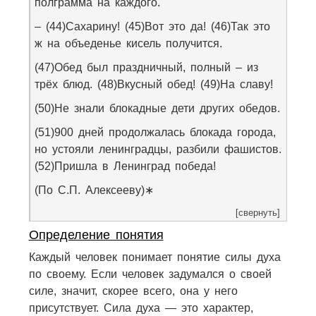
полграмма на каждого.
– (44)Сахарину! (45)Вот это да! (46)Так это
ж на объеденье кисель получится.
(47)Обед был праздничный, полный – из
трёх блюд. (48)Вкусный обед! (49)На славу!
(50)Не знали блокадные дети других обедов.
(51)900 дней продолжалась блокада города,
но устояли ленинградцы, разбили фашистов.
(52)Пришла в Ленинград победа!
(По С.П. Алексееву)∗
[свернуть]
Определение понятия
Каждый человек понимает понятие силы духа
по своему. Если человек задумался о своей
силе, значит, скорее всего, она у него
присутствует. Сила духа — это характер,