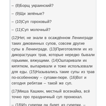
– (8)Борщ украинский?
– (9)Щи зелёные?
– (10)Суп гороховый?
– (11)Суп молочный?
(12)Нет, не знали в осаждённом Ленинграде
таких диковинных супов, совсем другие
супы в Ленинграде. (13)Приготовляли их из
дикорастущих трав, которые нередко бывали
горькими, вяжущими. (14)Ошпаривали их
кипятком, выпаривали и тоже использовали
для еды. (15)Назывались такие супы из трав
по-особенному – супами-пюре. (16)Вот и
сегодня ребятам – такой же суп.
(17)Миша Кашкин, местный всезнайка, всё
точно про праздничный суп пронюхал.
– (18)Из сурепки он будет, из сурепки, –