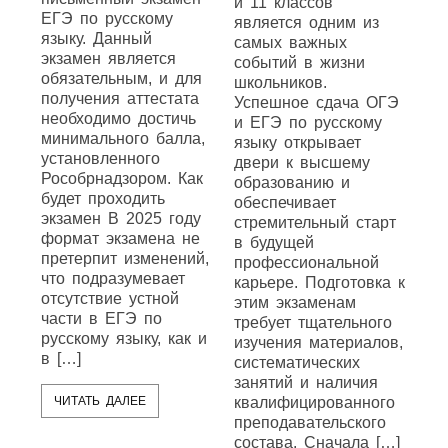
и 11 классов
ЕГЭ по русскому
является одним из
языку. Данный
самых важных
экзамен является
событий в жизни
обязательным, и для
школьников.
получения аттестата
Успешное сдача ОГЭ
необходимо достичь
и ЕГЭ по русскому
минимального балла,
языку открывает
установленного
двери к высшему
Рособрнадзором. Как
образованию и
будет проходить
обеспечивает
экзамен В 2025 году
стремительный старт
формат экзамена не
в будущей
претерпит изменений,
профессиональной
что подразумевает
карьере. Подготовка к
отсутствие устной
этим экзаменам
части в ЕГЭ по
требует тщательного
русскому языку, как и
изучения материалов,
в […]
систематических
занятий и наличия
ЧИТАТЬ ДАЛЕЕ
квалифицированного
преподавательского
состава. Сначала […]