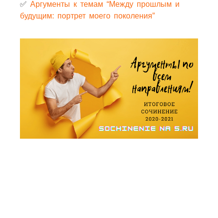
✅
Аргументы к темам “Между прошлым и
будущим: портрет моего поколения”