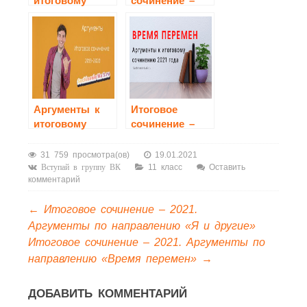
итоговому
сочинение –
сочинению
2021.
2018/2019 по
Аргументы по
всем
направлению
направлениям
«Между
прошлым и
будущим:
портрет моего
Аргументы к
Итоговое
поколения»
итоговому
сочинение –
сочинению
2021.
2019/2020 по
Аргументы по
31 759 просмотра(ов)
19.01.2021
всем
направлению
11 класс
Оставить
Вступай в группу ВК
комментарий
направлениям
«Время
перемен»
←
Итоговое сочинение – 2021.
Аргументы по направлению «Я и другие»
Итоговое сочинение – 2021. Аргументы по
направлению «Время перемен»
→
ДОБАВИТЬ КОММЕНТАРИЙ