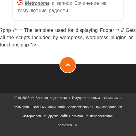
Metronome
к записи
Сочинение на
тему летние радости
?php /** * The template used for displaying Footer */ // Gets
all the scripts included by wordpress, wordpress plugins or
functions.php ?>
2016-2025 © Блог по подготовке к Государственным экзаменам и
примеров школьных сочинений SochinenieNa5.ru При копировании
материалов на другие сайты ссылка на первоисточник
обязательна.