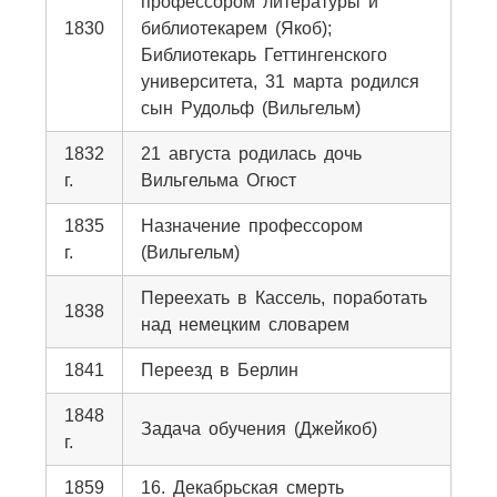
профессором литературы и
1830
библиотекарем (Якоб);
Библиотекарь Геттингенского
университета, 31 марта родился
сын Рудольф (Вильгельм)
1832
21 августа родилась дочь
г.
Вильгельма Огюст
1835
Назначение профессором
г.
(Вильгельм)
Переехать в Кассель, поработать
1838
над немецким словарем
1841
Переезд в Берлин
1848
Задача обучения (Джейкоб)
г.
1859
16. Декабрьская смерть