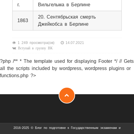
г.
Вильгельма в Берлине
20. Сентябрьская смерть
1863
Джейкобса в Берлине
1 249 просмотра(ов)
14.07.2021
Вступай в группу ВК
?php /** * The template used for displaying Footer */ // Gets
all the scripts included by wordpress, wordpress plugins or
functions.php ?>
2016-2025 © Блог по подготовке к Государственным экзаменам и