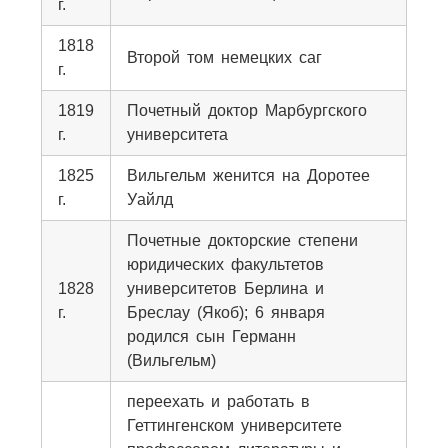
г.
1818
Второй том немецких саг
г.
1819
Почетный доктор Марбургского
г.
университета
1825
Вильгельм женится на Доротее
г.
Уайлд
Почетные докторские степени
юридических факультетов
1828
университетов Берлина и
г.
Бреслау (Якоб); 6 января
родился сын Германн
(Вильгельм)
переехать и работать в
Геттингенском университете