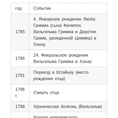
год
Событие
4. Январское рождение Якоба
Гримма (сына Филиппа
1785
Вильгельма Гримма и Доротеи
Гримм, урожденной Циммер) в
Ханау
24. Февральское рождение
1786
Вильгельма Гримма в Ханау
Переезд в Штайнау (место
1791
рождения отца)
1796
Смерть отца
г.
1798
Хроническая болезнь (Вильгельм)
Начало юридического