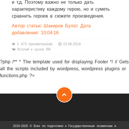
и т.д. Поэтому важно не только дать
характеристику каждому герою, но и суметь
сравнить героев в сюжете произведения.
Автор статьи: Шакиров Булат. Дата
добавления: 10:04:16
1 473 просмотра(ов)
22.06.2016
Вступай в группу ВК
?php /** * The template used for displaying Footer */ // Gets
all the scripts included by wordpress, wordpress plugins or
functions.php ?>
2016-2025 © Блог по подготовке к Государственным экзаменам и