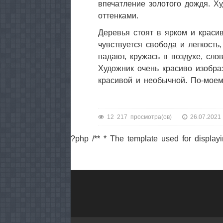
впечатление золотого дождя. Х
оттенками.
Деревья стоят в ярком и краси
чувствуется свобода и легкость
падают, кружась в воздухе, сло
Художник очень красиво изобраз
красивой и необычной. По-моем
12 217 просмотра(ов)
26.07.2021
?php /** * The template used for displayi