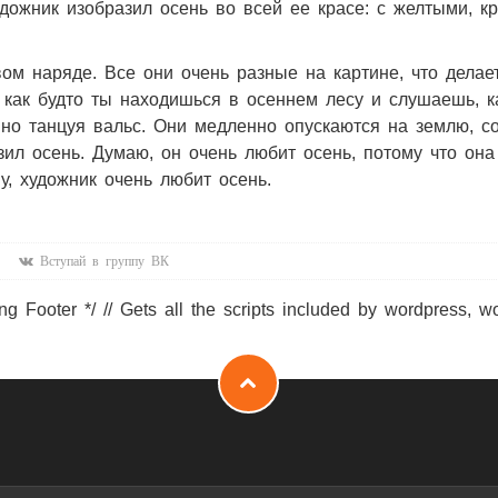
удожник изобразил осень во всей ее красе: с желтыми, к
вом наряде. Все они очень разные на картине, что делае
, как будто ты находишься в осеннем лесу и слушаешь, 
вно танцуя вальс. Они медленно опускаются на землю, с
ил осень. Думаю, он очень любит осень, потому что она
у, художник очень любит осень.
Вступай в группу ВК
ng Footer */ // Gets all the scripts included by wordpress, w