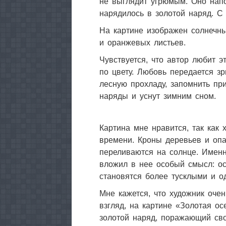
не выглядит угрюмым. Оно напо
нарядилось в золотой наряд. С 
На картине изображен солнечный
и оранжевых листьев.
Чувствуется, что автор любит 
по цвету. Любовь передается зр
лесную прохладу, запомнить при
наряды и уснут зимним сном.
Картина мне нравится, так как
времени. Кроны деревьев и оп
переливаются на солнце. Имен
вложил в нее особый смысл: осе
становятся более тусклыми и о
Мне кажется, что художник очен
взгляд, на картине «Золотая о
золотой наряд, поражающий сво