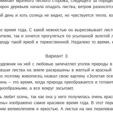
минает мрачного лесного сторожа, следящего за порядко
крон деревьев начала опадать листва, ветром разносятс
 день и хоть солнца не видно, но чувствуется тепло, к
это время года. С какой нежностью он вырисовывает лист
ителю, так и хочется прогуляться по усыпанной золотой 
роду такой яркой и торжественной. Недалеко то время, 
Вариант 3
 художник на ней с любовью запечатлел уголок природы 
авшая листва на земле раскрашены в желтый и красный 
но поэтому живописец назвал свою картину «Золотая ос
нь – это время, когда природа преображается и готовит
днообразными, а все вокруг засыпает.
ь любит осень, так как она у него получилась очень кр
сень» изображено самое красивое время года. В этот пе
им великолепием и яркостью. А листья на них перелива