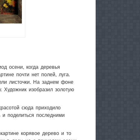
од осени, когда деревья
тине почти нет полей, луга.
ели листочки. На заднем фоне
у. Художник изобразил золотую
красотой сюда приходило
ь и поделиться последними
картине корявое дерево и то