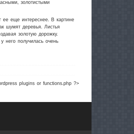
расными, золотистыми
т ее еще интереснее. В картине
как шумят деревья. Листья
оздавая золотую дорожку.
 у него получилась очень
ordpress plugins or functions.php ?>