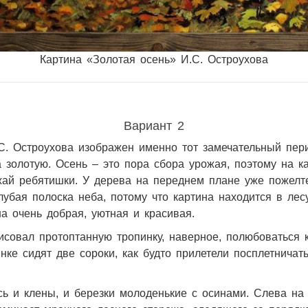
Картина «Золотая осень» И.С. Остроухова
Вариант 2
С. Остроухова изображен именно тот замечательный пери
золотую. Осень – это пора сбора урожая, поэтому на кар
ай ребятишки. У дерева на переднем плане уже пожелт
лубая полоска неба, потому что картина находится в лес
на очень добрая, уютная и красивая.
исовал протоптанную тропинку, наверное, полюбоваться 
нке сидят две сороки, как будто прилетели посплетничат
ь и клены, и березки молоденькие с осинами. Слева на 