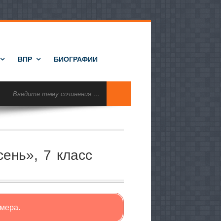
ВПР
БИОГРАФИИ
ень», 7 класс
мера.