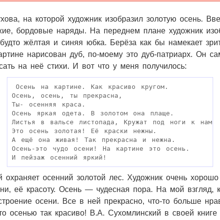
хова, на которой художник изобразил золотую осень. Вв
жие, бордовые наряды. На переднем плане художник изобр
 будто жёлтая и синяя юбка. Берёза как бы намекает зри
артине нарисован дуб, по-моему это дуб-патриарх. Он са
сать на неё стихи. И вот что у меня получилось:
 Осень на картине. Как красиво кругом.

Осень, осень, ты прекрасна,

Ты- осенняя краса.

Осень яркая одета. В золотом она плаще.

Листья в вальсе листопада, Кружат под ноги к нам.

Это осень золотая! Её краски нежны.

А ещё она живая! Так прекрасна и нежна.

Осень-это чудо осени! На картине это осень.

И пейзаж осенний яркий!
й охраняет осенний золотой лес. Художник очень хорошо
ни, её красоту.
Осень — чудесная пора. На мой взгляд, 
троение осени. Все в ней прекрасно, что-то больше нра
то осенью так красиво! В.А. Сухомлинский в своей книг