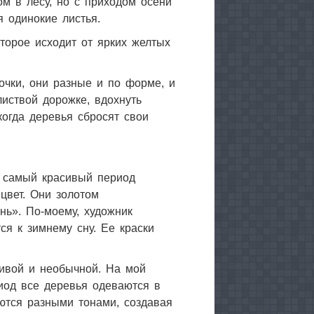
м в лесу, но с приходом осени
я одинокие листья.
оторое исходит от ярких желтых
очки, они разные и по форме, и
листвой дорожке, вдохнуть
когда деревья сбросят свои
в самый красивый период
цвет. Они золотом
ень».
По-моему, художник
ся к зимнему сну. Ее краски
асивой и необычной. На мой
риод все деревья одеваются в
ются разными тонами, создавая