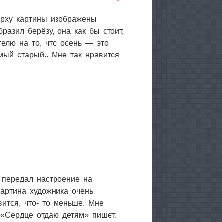
ерху картины изображены
азил берёзу, она как бы стоит,
телю на то, что осень — это
мый старый.. Мне так нравится
 передал настроение на
картина художника очень
вится, что- то меньше. Мне
е «Сердце отдаю детям» пишет: