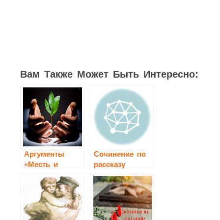
1
Вам Также Может Быть Интересно:
Аргументы
Сочинение по
«Месть и
рассказу
великодушие»
М.А.Шолохова
«Судьба
человека»