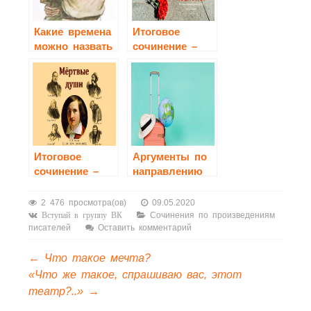
Какие времена
Итоговое
можно назвать
сочинение –
жестокими?
2021.
Аргументы по
направлению
«Забвению не
подлежит»
Итоговое
Аргументы по
сочинение –
направлению
2020.
«Человек
Аргументы по
путешествующий:
2 476 просмотра(ов)
09.05.2020
направлению
дорога в жизни
Сочинения по произведениям
Вступай в группу ВК
писателей
Оставить комментарий
«Добро и зло»
человека»
←
Что такое мечта?
«Что же такое, спрашиваю вас, этот
театр?..»
→