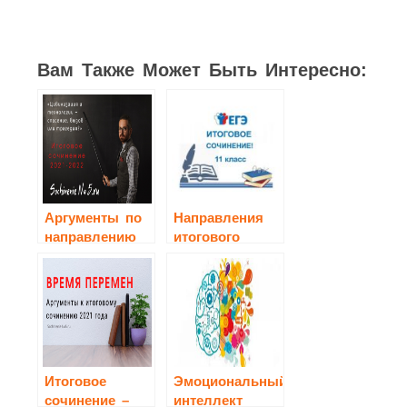
Вам Также Может Быть Интересно:
Аргументы по
Направления
направлению
итогового
«Цивилизация
сочинения
и технологии
2021-2022
— спасение,
вызов или
трагедия?»
Итоговое
Эмоциональный
сочинение –
интеллект