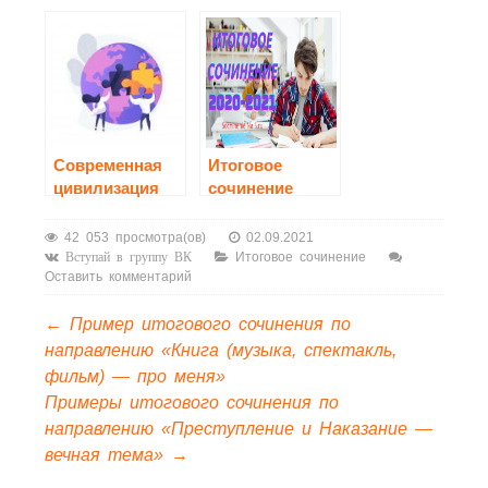
2021.
Аргументы по
направлению
«Время
перемен»
Современная
Итоговое
цивилизация
сочинение
обмен
2020-2021
ценностей на
42 053 просмотра(ов)
02.09.2021
удобства
Итоговое сочинение
Вступай в группу ВК
Оставить комментарий
сочинение
←
Пример итогового сочинения по
направлению «Книга (музыка, спектакль,
фильм) — про меня»
Примеры итогового сочинения по
направлению «Преступление и Наказание —
вечная тема»
→