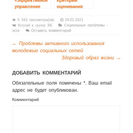
«Эффективное
Критерии
управление
оценивания
возможно
итогового
только при
сочинения
5 342 просмотра(ов)
29.01.2021
условии
2020-2021
Социальные проблемы -
Вступай в группу ВК
эссе
Оставить комментарий
разумного
контроля и за
←
Проблемы активного использования
самим
решением, и за
молодежью социальных сетей
его
Здоровый образ жизни
→
исполнением
не только
ДОБАВИТЬ КОММЕНТАРИЙ
сверху, но и
снизу» (Б.
Обязательные поля помечены *. Ваш email
Спиноза)
адрес не будет опубликован.
Комментарий