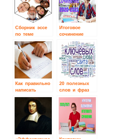
Сборник эссе
Итоговое
по теме
сочинение
«Социальные
2020-2021
проблемы»
Как правильно
20 полезных
написать
слов и фраз
сочинение-
для
описание
использования
в сочинении