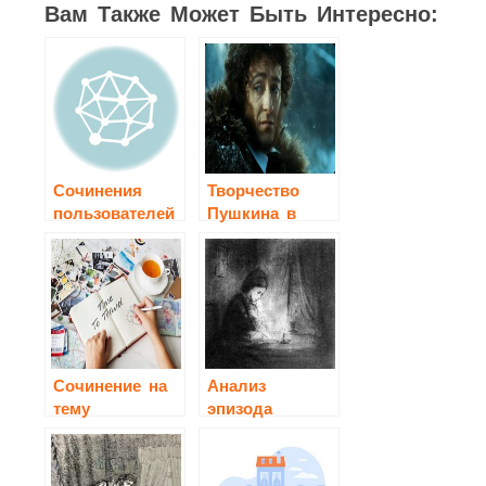
Вам Также Может Быть Интересно:
Сочинения
Творчество
пользователей
Пушкина в
зеркале кино
Сочинение на
Анализ
тему
эпизода
«Памятный
«Встреча Ивана
день»
Петровича с
Нелли»