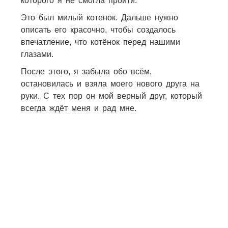
которого я не смогла пройти.
Это был милый котенок. Дальше нужно
описать его красочно, чтобы создалось
впечатление, что котёнок перед нашими
глазами.
После этого, я забыла обо всём,
остановилась и взяла моего нового друга на
руки. С тех пор он мой верный друг, который
всегда ждёт меня и рад мне.
19
3
3
9
5
3
15