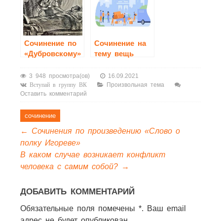
Cочинение по
Cочинение на
«Дубровскому»
тему вещь
дорогая для
нашей семьи
3 948 просмотра(ов)
16.09.2021
Произвольная тема
Вступай в группу ВК
Оставить комментарий
сочинение
←
Сочинения по произведению «Слово о
полку Игореве»
В каком случае возникает конфликт
человека с самим собой?
→
ДОБАВИТЬ КОММЕНТАРИЙ
Обязательные поля помечены *. Ваш email
адрес не будет опубликован.