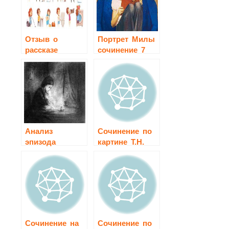
Отзыв о
Портрет Милы
рассказе
сочинение 7
«Сочинение»
класс
Каминский
Анализ
Сочинение по
эпизода
картине Т.Н.
«Встреча Ивана
Яблонской —
Петровича с
«Утро»
Нелли»
Сочинение на
Сочинение по