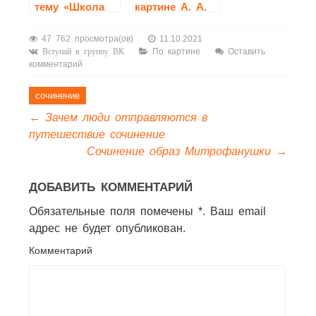
тему «Школа
картине А. А.
— это
Пластова —
маленькая
«Первый снег»
47 762 просмотра(ов)
11.10.2021
жизнь»
По картине
Оставить
Вступай в группу ВК
комментарий
сочинение
←
Зачем люди отправляются в
путешествие сочинение
Сочинение образ Митрофанушки
→
ДОБАВИТЬ КОММЕНТАРИЙ
Обязательные поля помечены *. Ваш email
адрес не будет опубликован.
Комментарий