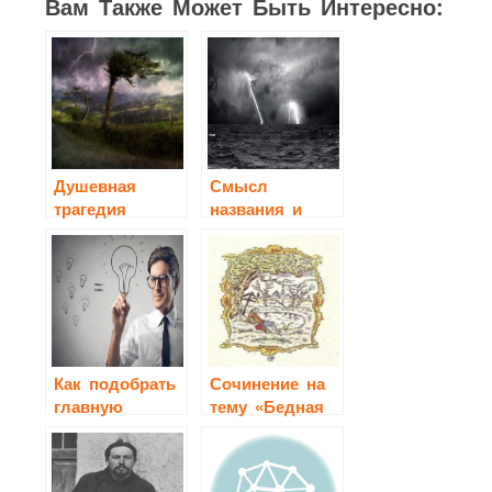
Вам Также Может Быть Интересно:
Душевная
Смысл
трагедия
названия и
Катерины в
образная
пьесе
символика
Островского
драмы гроза
«Гроза»
сочинение
Как подобрать
Сочинение на
главную
тему «Бедная
мысль
Лиза» Н.М.
сочинения?
Карамзина