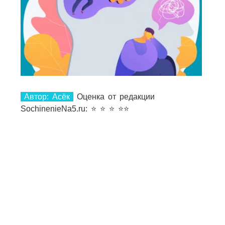
Автор: Асёк
Оценка от редакции
SochinenieNa5.ru: ⭐ ️⭐️ ⭐️ ⭐️⭐️
1
1