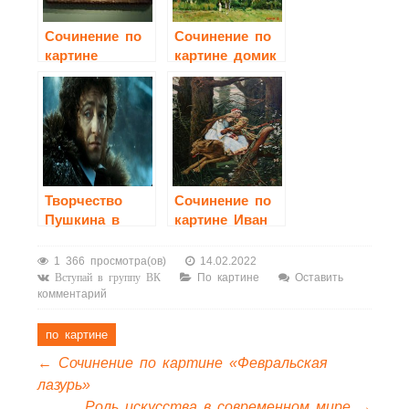
Сочинение по
Сочинение по
картине
картине домик
Кончаловского
с красной
«Сирень в
крышей
корзине»
Творчество
Сочинение по
Пушкина в
картине Иван
зеркале кино
Царевич на
сером волке
1 366 просмотра(ов)
14.02.2022
По картине
Оставить
Вступай в группу ВК
комментарий
по картине
←
Сочинение по картине «Февральская
лазурь»
Роль искусства в современном мире
→