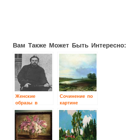
2
1
1
1
Вам Также Может Быть Интересно:
Женские
Сочинение по
образы в
картине
рассказах
«Мокрый луг»
А.П.Чехова