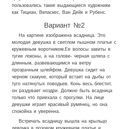
пользовались такие выдающиеся художники
как Тициан, Веласкес, Ван Дейк и Рубенс.
Вариант №2
На картине изображена всадница. Это
молодая девушка в светлом пышном платье с
кружевным воротником.Ее волосы завиты в
тугие локоны, а на голове- черная шляпа с
длинным, развевающимся на ветру
прозрачным шлейфом. Девушка сидит на
черном скакуне, который встает на дыбы от
туго натянутых поводьев. Конь весь блестит,
он раздувает ноздри. Должно быть всадница
только что приехала с прогулки. На лице
девушки играет красивый румянец, но она
спокойна и уверенна.
Встречать всадницу вышла на крыльцо
девочка в розовом кружевном платье и