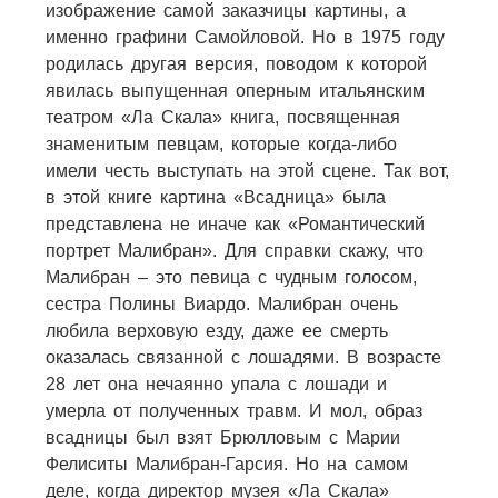
изображение самой заказчицы картины, а
именно графини Самойловой. Но в 1975 году
родилась другая версия, поводом к которой
явилась выпущенная оперным итальянским
театром «Ла Скала» книга, посвященная
знаменитым певцам, которые когда-либо
имели честь выступать на этой сцене. Так вот,
в этой книге картина «Всадница» была
представлена не иначе как «Романтический
портрет Малибран». Для справки скажу, что
Малибран – это певица с чудным голосом,
сестра Полины Виардо. Малибран очень
любила верховую езду, даже ее смерть
оказалась связанной с лошадями. В возрасте
28 лет она нечаянно упала с лошади и
умерла от полученных травм. И мол, образ
всадницы был взят Брюлловым с Марии
Фелиситы Малибран-Гарсия. Но на самом
деле, когда директор музея «Ла Скала»