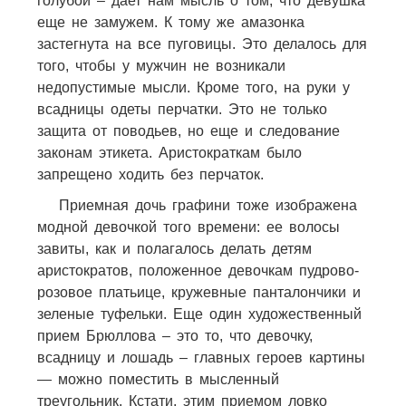
голубой – дает нам мысль о том, что девушка
еще не замужем. К тому же амазонка
застегнута на все пуговицы. Это делалось для
того, чтобы у мужчин не возникали
недопустимые мысли. Кроме того, на руки у
всадницы одеты перчатки. Это не только
защита от поводьев, но еще и следование
законам этикета. Аристократкам было
запрещено ходить без перчаток.
Приемная дочь графини тоже изображена
модной девочкой того времени: ее волосы
завиты, как и полагалось делать детям
аристократов, положенное девочкам пудрово-
розовое платьице, кружевные панталончики и
зеленые туфельки. Еще один художественный
прием Брюллова – это то, что девочку,
всадницу и лошадь – главных героев картины
— можно поместить в мысленный
треугольник. Кстати, этим приемом ловко