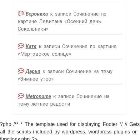
Вероника
к записи
Сочинение по
картине Левитана «Осенний день.
Сокольники»
Катя
к записи
Сочинение по картине
«Мартовское солнце»
Дарья
к записи
Сочинение на тему
«Зимнее утро»
Metronome
к записи
Сочинение на
тему летние радости
?php /** * The template used for displaying Footer */ // Gets
all the scripts included by wordpress, wordpress plugins or
functions.php ?>