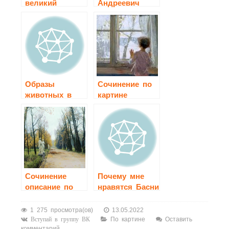
великий
Андреевич
русский
Крылов (1769-
баснописец
1844)
Образы
Сочинение по
животных в
картине
баснях И. А.
Тутунова «Зима
Крылова
пришла.
Детство» 2
класс
Сочинение
Почему мне
описание по
нравятся Басни
картине Грицай
И. А. Крылова
«Летний сад»
1 275 просмотра(ов)
13.05.2022
По картине
Оставить
Вступай в группу ВК
комментарий