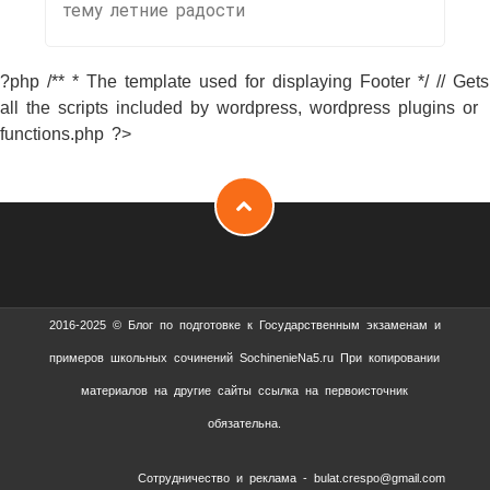
тему летние радости
?php /** * The template used for displaying Footer */ // Gets
all the scripts included by wordpress, wordpress plugins or
functions.php ?>
2016-2025 © Блог по подготовке к Государственным экзаменам и
примеров школьных сочинений SochinenieNa5.ru При копировании
материалов на другие сайты ссылка на первоисточник
обязательна.
Сотрудничество и реклама - bulat.crespo@gmail.com