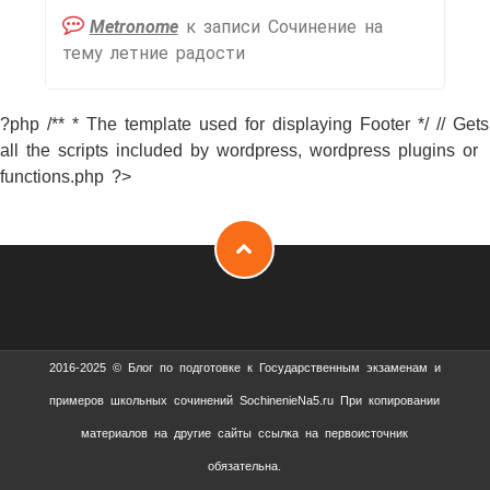
Metronome
к записи
Сочинение на
тему летние радости
?php /** * The template used for displaying Footer */ // Gets
all the scripts included by wordpress, wordpress plugins or
functions.php ?>
2016-2025 © Блог по подготовке к Государственным экзаменам и
примеров школьных сочинений SochinenieNa5.ru При копировании
материалов на другие сайты ссылка на первоисточник
обязательна.