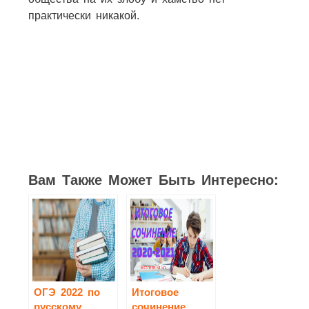
практически никакой.
7
2
1
1
2
2
17
Вам Также Может Быть Интересно:
ОГЭ 2022 по
Итоговое
русскому
сочинение