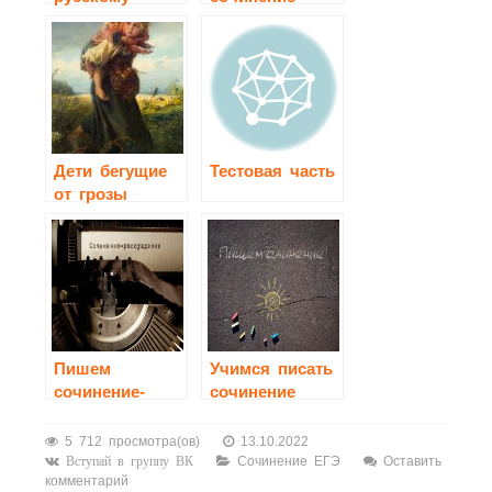
языку
2020-2021
Дети бегущие
Тестовая часть
от грозы
сочинение 3
класс
Пишем
Учимся писать
сочинение-
сочинение
рассуждение
5 712 просмотра(ов)
13.10.2022
Сочинение ЕГЭ
Оставить
Вступай в группу ВК
комментарий