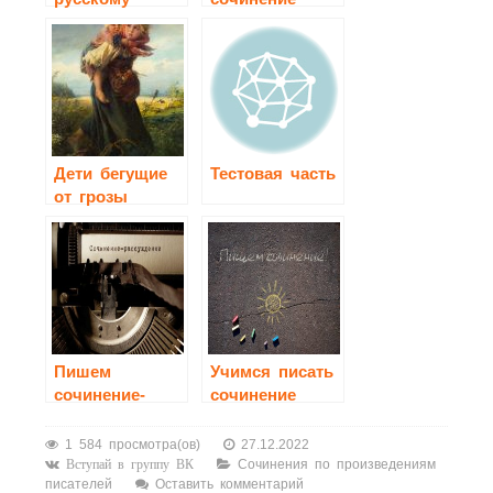
языку
2020-2021
Дети бегущие
Тестовая часть
от грозы
сочинение 3
класс
Пишем
Учимся писать
сочинение-
сочинение
рассуждение
1 584 просмотра(ов)
27.12.2022
Сочинения по произведениям
Вступай в группу ВК
писателей
Оставить комментарий