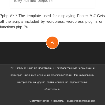
тему летние радости
?php /** * The template used for displaying Footer */ // Gets
all the scripts included by wordpress, wordpress plugins or
functions.php ?>
2016-2025 © Блог по подготовке к Государственным экзаменам и
примеров школьных сочинений SochinenieNa5.ru При копировании
материалов на другие сайты ссылка на первоисточник
обязательна.
Сотрудничество и реклама - bulat.crespo@gmail.com