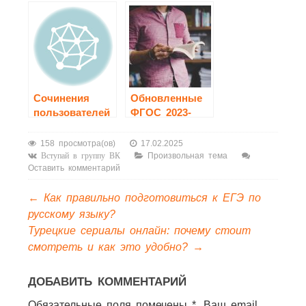
при выборе
после 9 класса
Сочинения
Обновленные
пользователей
ФГОС 2023-
2024: кого
коснулись и
158 просмотра(ов)
17.02.2025
какие
Произвольная тема
Вступай в группу ВК
Оставить комментарий
предметы
затронуты
←
Как правильно подготовиться к ЕГЭ по
русскому языку?
Турецкие сериалы онлайн: почему стоит
смотреть и как это удобно?
→
ДОБАВИТЬ КОММЕНТАРИЙ
Обязательные поля помечены *. Ваш email