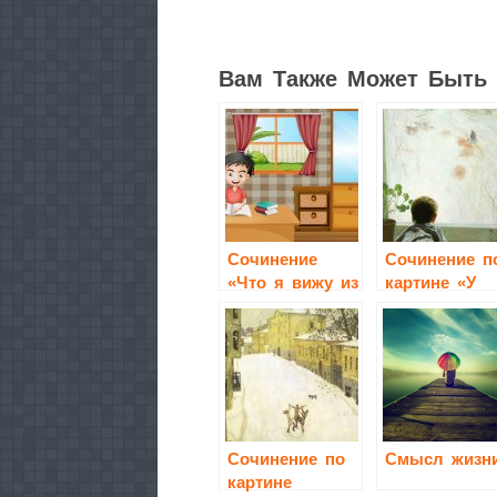
Вам Также Может Быть 
Сочинение
Сочинение п
«Что я вижу из
картине «У
окна своего
окна»
дома»?
Сочинение по
Смысл жизн
картине