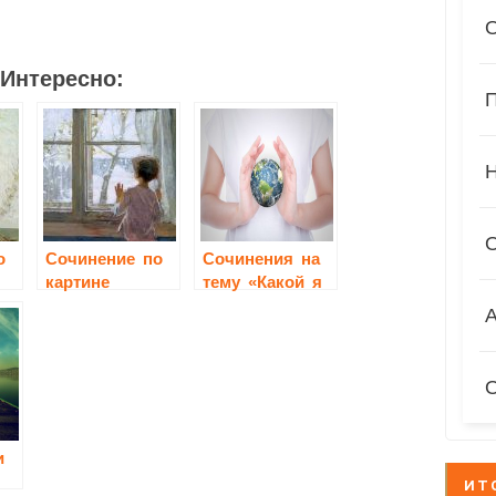
Интересно:
П
о
Сочинение по
Сочинения на
картине
тему «Какой я
Тутунова «Зима
представляю
А
пришла.
себе Землю
Детство» 2
глядя на
класс
глобус»
и
ИТ