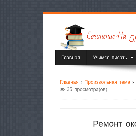
Главная
Учимся писать
Главная
›
Произвольная тема
35 просмотра(ов)
Ремонт ок