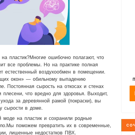
 на пластик?Многие ошибочно полагают, что
ит все проблемы. Но на практике полная
ет естественный воздухообмен в помещении.
ущих окон» — обильному выпадению
ле. Постоянная сырость на откосах и стенах
 плесени, что вредно для здоровья. Выходит,
 ухода за деревянной рамой (покраски), вы
у сырости в доме.
й моде на пластик и сохранили родные
ло.Мы поможем превратить их в современные,
СО
ции, лишенные недостатков ПВХ.