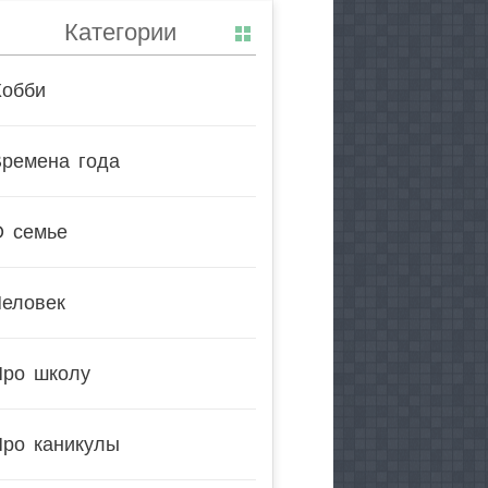
Категории
Хобби
Времена года
О семье
Человек
Про школу
Про каникулы