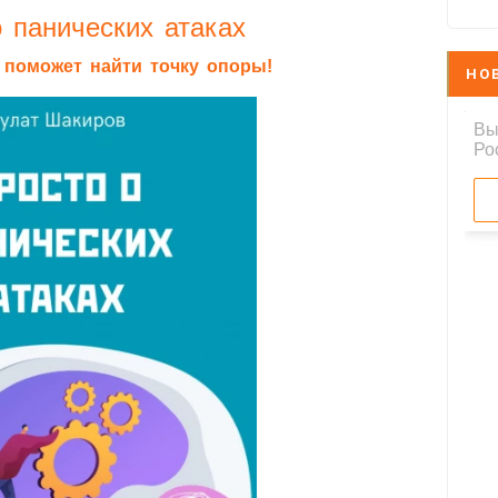
 панических атаках
я поможет найти точку опоры!
НО