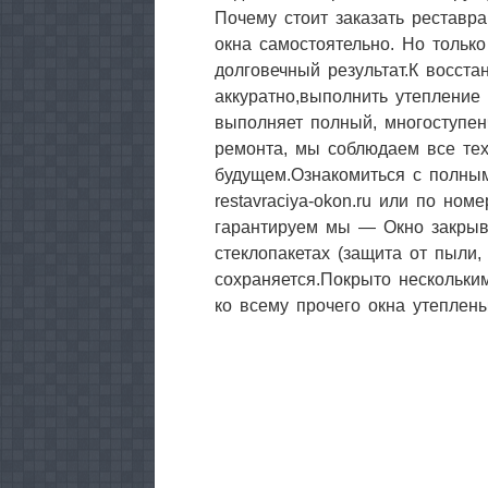
Почему стоит заказать реставр
окна самостоятельно. Но тольк
долговечный результат.К восст
аккуратно,выполнить утепление
выполняет полный, многоступенч
ремонта, мы соблюдаем все тех
будущем.Ознакомиться с полны
restavraciya-okon.ru или по но
гарантируем мы — Окно закрыва
стеклопакетах (защита от пыли
сохраняется.Покрыто нескольки
ко всему прочего окна утеплен