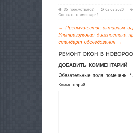
«Первый снег»
И. Попова от
35 просмотра(ов)
02.03.2026
первого лица
Оставить комментарий
←
Преимущества активных игр
Ультразвуковая диагностика п
стандарт обследования
→
РЕМОНТ ОКОН В НОВОРОС
ДОБАВИТЬ КОММЕНТАРИЙ
Обязательные поля помечены *.
Комментарий