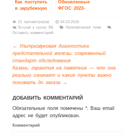
Как поступить
Обновленные
в зарубежную
ФГОС 2023-
магистратуру
2024: кого
после
коснулись и
15 просмотра(ов)
04.03.2026
российского
какие
Произвольная тема
Вступай в группу ВК
Оставить комментарий
вуза
предметы
затронуты
←
Ультразвуковая диагностика
предстательной железы: современный
стандарт обследования
Казань: гарантия на памятник — что она
реально означает и какие пункты важно
понимать до заказа
→
ДОБАВИТЬ КОММЕНТАРИЙ
Обязательные поля помечены *. Ваш email
адрес не будет опубликован.
Комментарий