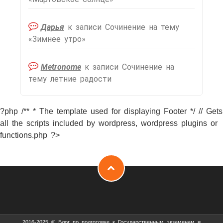
Дарья
к записи
Сочинение на тему
«Зимнее утро»
Metronome
к записи
Сочинение на
тему летние радости
?php /** * The template used for displaying Footer */ // Gets
all the scripts included by wordpress, wordpress plugins or
functions.php ?>
2016-2025 © Блог по подготовке к Государственным экзаменам и