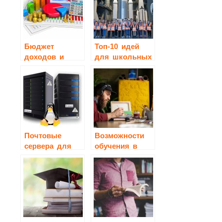
Бюджет
Топ-10 идей
доходов и
для школьных
расходов:
экскурсий в
основа
Москве
финансового
планирования
Почтовые
Возможности
сервера для
обучения в
Linux
колледже
дизайна для
творческих
специалистов