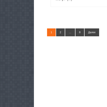
1
2
…
8
Далее