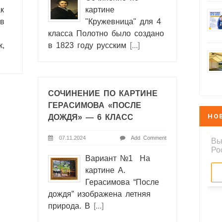
к
картине
в
"Кружевница" для 4
класса Полотно было создано
к,
в 1823 году русским
[...]
СОЧИНЕНИЕ ПО КАРТИНЕ
ГЕРАСИМОВА «ПОСЛЕ
НО
ДОЖДЯ» — 6 КЛАСС
07.11.2024
Add Comment
Вариант №1 На
картине А.
Герасимова “После
дождя” изображена летняя
природа. В
[...]