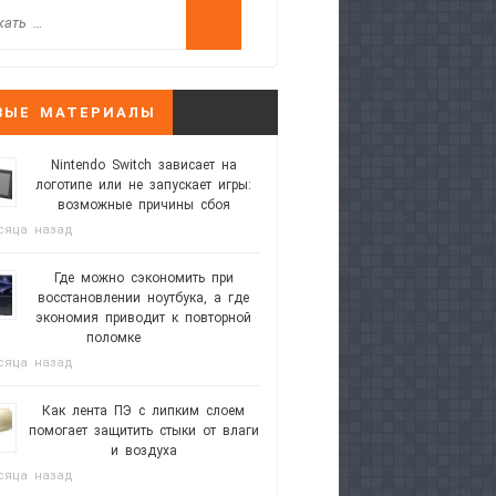
ВЫЕ МАТЕРИАЛЫ
Nintendo Switch зависает на
логотипе или не запускает игры:
возможные причины сбоя
сяца назад
Где можно сэкономить при
восстановлении ноутбука, а где
экономия приводит к повторной
поломке
сяца назад
Как лента ПЭ с липким слоем
помогает защитить стыки от влаги
и воздуха
сяца назад