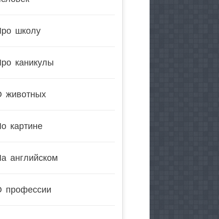
Про школу
Про каникулы
О животных
о картине
На английском
О профессии