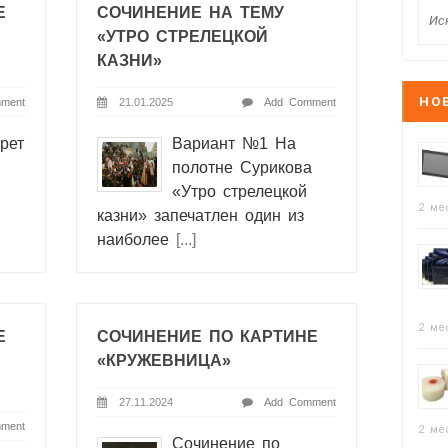
Е
СОЧИНЕНИЕ НА ТЕМУ
«УТРО СТРЕЛЕЦКОЙ
КАЗНИ»
НО
ment
21.01.2025
Add Comment
рет
Вариант №1 На
полотне Сурикова
«Утро стрелецкой
2 ме
казни» запечатлен один из
наиболее
[...]
2 ме
Е
СОЧИНЕНИЕ ПО КАРТИНЕ
«КРУЖЕВНИЦА»
27.11.2024
Add Comment
ment
2 ме
Сочинение по