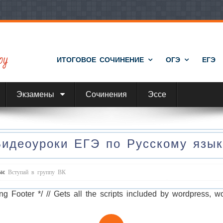
ИТОГОВОЕ СОЧИНЕНИЕ
ОГЭ
ЕГЭ
Экзамены
Сочинения
Эссе
Видеоуроки ЕГЭ по Русскому язык
Вступай в группу ВК
ng Footer */ // Gets all the scripts included by wordpress, w