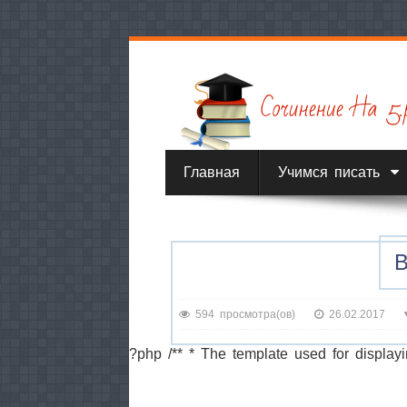
Главная
Учимся писать
594 просмотра(ов)
26.02.2017
?php /** * The template used for displayi