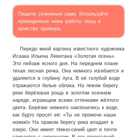
Пишите сочинения сами. Используйте
приведенные ниже работы лишь в
качестве примера.
Передо мной картина известного художника
Исаака Ильича Левитана «Золотая осень».
Это пейзаж ясного дня. На переднем плане
тихая лесная речка. Она немного изгибается и
удаляется в глубину луга. В её голубой воде
отражаются белые облака. На левом берегу
реки берёзовая роща в золотом осеннем
наряде, играющем всеми оттенками жёлтого
цвета. Берёзки немного наклонились к воде,
как будто просят её: «Ты не промочи наши
ножки!» На правом берегу река впадает в
озеро. Оно имеет тёмно-синий цвет и почти
сливается с горизонтом. В его прохладной