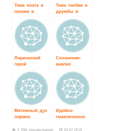
Тема поэта и
Тема любви и
поэзии в
дружбы в
лирике
лирике А. С.
Пушкина.
Пушкина.
Лирический
Сочинение-
герой
анализ
стихотворений
стихотворения
А. С. Пушкина.
Пушкина А.С.
«Я вас
любил…»
Мятежный дух
Идейно-
лирики
тематическое
М.Ю.Лермонтова
богатство
лирики
5 096 просмотра(ов)
03.07.2016