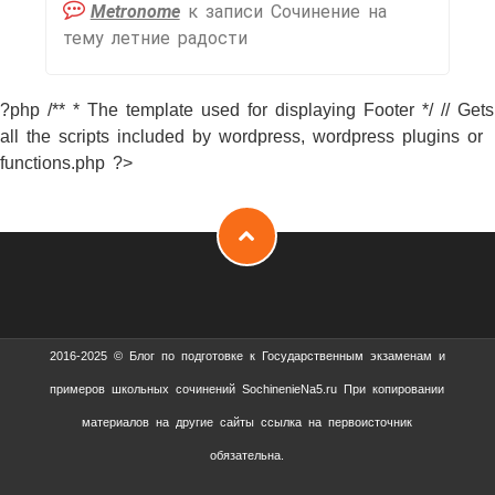
Metronome
к записи
Сочинение на
тему летние радости
?php /** * The template used for displaying Footer */ // Gets
all the scripts included by wordpress, wordpress plugins or
functions.php ?>
2016-2025 © Блог по подготовке к Государственным экзаменам и
примеров школьных сочинений SochinenieNa5.ru При копировании
материалов на другие сайты ссылка на первоисточник
обязательна.