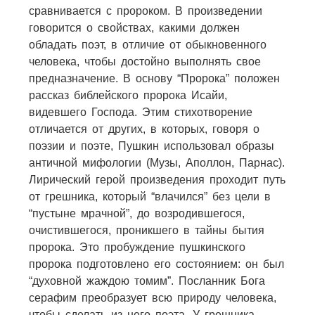
сравнивается с пророком. В произведении
говорится о свойствах, какими должен
обладать поэт, в отличие от обыкновенного
человека, чтобы достойно выполнять свое
предназначение. В основу “Пророка” положен
рассказ библейского пророка Исайи,
видевшего Господа. Этим стихотворение
отличается от других, в которых, говоря о
поэзии и поэте, Пушкин использовал образы
античной мифологии (Музы, Аполлон, Парнас).
Лирический герой произведения проходит путь
от грешника, который “влачился” без цели в
“пустыне мрачной”, до возродившегося,
очистившегося, проникшего в тайны бытия
пророка. Это пробуждение пушкинского
пророка подготовлено его состоянием: он был
“духовной жаждою томим”. Посланник Бога
серафим преобразует всю природу человека,
чтобы сделать из него поэта, У грешника