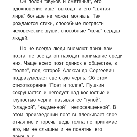
Он полон “звуков и смятенья”, его
вдохновение ищет выхода, и его “святая
лира” больше не может молчать. Так
рождаются стихи, способные потрясти
человеческие души, способные “жечь” сердца
людей.
Но не всегда люди внемлют призывам
поэта, не всегда он находит понимание среди
них. Чаще всего поэт одинок в обществе, в
“толпе”, под которой Александр Сергеевич
подразумевает светскую чернь. Об этом
стихотворение “Поэт и толпа”. Пушкин
сокрушается и негодует над косностью и
глупостью черни, называя ее “тупой”,
“хладной”, “надменной”, “непосвященной”. В
этом произведении поэт выплескивает свое
отчаяние и горечь, ведь толпа не принимает
его, им не слышны и не понятны его
призывы: