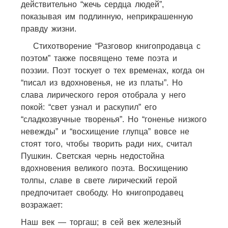
действительно “жечь сердца людей”,
показывая им подлинную, неприкрашенную
правду жизни.
Стихотворение “Разговор книгопродавца с
поэтом” также посвящено теме поэта и
поэзии. Поэт тоскует о тех временах, когда он
“писал из вдохновенья, не из платы”. Но
слава лирического героя отобрала у него
покой: “свет узнал и раскупил” его
“сладкозвучные творенья”. Но “гоненье низкого
невежды” и “восхищение глупца” вовсе не
стоят того, чтобы творить ради них, считал
Пушкин. Светская чернь недостойна
вдохновения великого поэта. Восхищению
толпы, славе в свете лирический герой
предпочитает свободу. Но книгопродавец
возражает:
Наш век — торгаш; в сей век железный