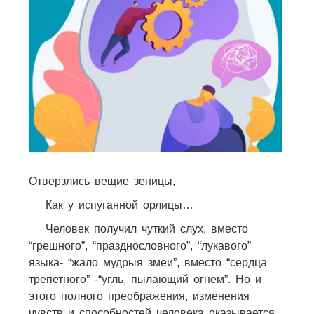
Отверзлись вещие зеницы,
Как у испуганной орлицы…
Человек получил чуткий слух, вместо
“грешного”, “празднословного”, “лукавого”
языка- “жало мудрыя змеи”, вместо “сердца
трепетного” -“угль, пылающий огнем”. Но и
этого полного преображения, изменения
чувств и способностей человека оказывается