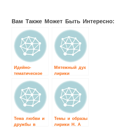
Вам Также Может Быть Интересно:
Идейно-
Мятежный дух
тематическое
лирики
богатство
М.Ю.Лермонтова
лирики
А.С.Пушкина.
Тема любви и
Темы и образы
дружбы в
лирики Н. А