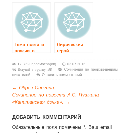
лирике А. С.
Некрасова
Пушкина.
Тема поэта и
Лирический
поэзии в
герой
лирике Н. А.
стихотворений
Некрасова
А. С. Пушкина.
17 769 просмотра(ов)
03.07.2016
Сочинения по произведениям
Вступай в группу ВК
писателей
Оставить комментарий
←
Образ Онегина.
Сочинение по повести А.С. Пушкина
«Капитанская дочка».
→
ДОБАВИТЬ КОММЕНТАРИЙ
Обязательные поля помечены *. Ваш email