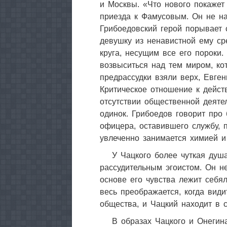
и Москвы. «Что нового покаже
приезда к Фамусовым. Он не на
Грибоедовский герой порывает 
девушку из ненавистной ему ср
круга, несущим все его пороки.
возвыситься над тем миром, ко
предрассудки взяли верх, Евге
Критическое отношение к дейст
отсутствии общественной деяте
одинок. Грибоедов говорит про
офицера, оставившего службу, 
увлеченно занимается химией и
У Чацкого более чуткая душа
рассудительным эгоистом. Он н
основе его чувства лежит себя
весь преображается, когда вид
общества, и Чацкий находит в 
В образах Чацкого и Онегин