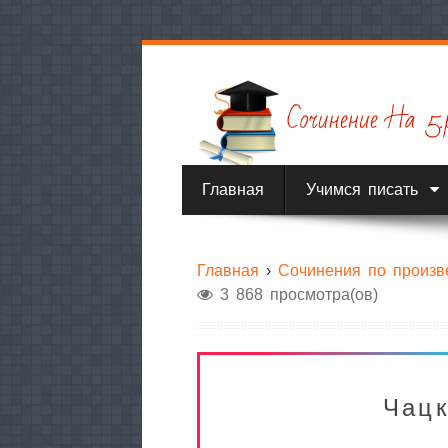
Главная
Учимся писать
Главная
›
Сочинения по произв
3 868 просмотра(ов)
Чацк