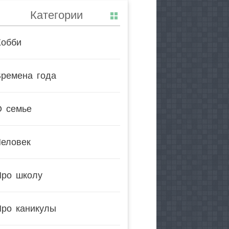
Категории
Хобби
Времена года
О семье
Человек
Про школу
Про каникулы