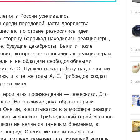
2 ме
олетия в России усиливались
я среди передовой части дворянства.
ества, по стране разносились идеи
 сторону баррикад находились реакционеры,
е, будущие декабристы. Были и такие
2 ме
ловия, которые не относились к реакционерам,
пали и не обладали свободолюбивыми
емя А. С. Пушкин начал работу над первыми
н», и в те же годы А. С. Грибоедов создал
2 ме
ре от ума».
герои этих произведений — ровесники. Это
яне. Но различие двух образов сразу
 и Онегин, воспитывался в атмосфере реакции,
нным человеком. Грибоедовский герой «славно
ацкого не является тяжелым бременем, в
е вперед. Онегин же воспитывался на
ин шутливо замечает, что домашний учитель.