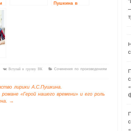
“
и
Пушкина в
зеркале кино
т
Н
с
Сочинения по произведениям
Вступай в группу ВК
«
ство лирики А.С.Пушкина.
 романе «Герой нашего времени» и его роль
ина.
→