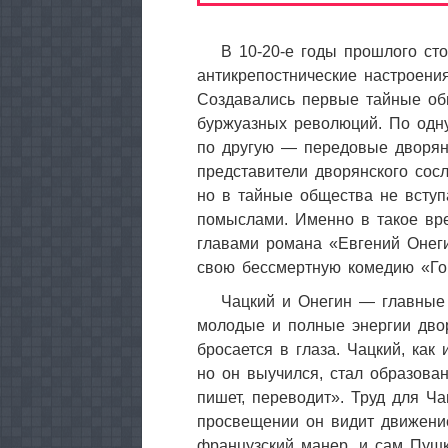
В 10-20-е годы прошлого ст
антикрепостнические настроени
Создавались первые тайные общ
буржуазных революций. По одну
по другую — передовые дворян
представители дворянского сос
но в тайные общества не всту
помыслами. Именно в такое вр
главами романа «Евгений Онеги
свою бессмертную комедию «Го
Чацкий и Онегин — главные 
молодые и полные энергии двор
бросается в глаза. Чацкий, как
но он выучился, стал образова
пишет, переводит». Труд для Ч
просвещении он видит движени
французский манер, и сам Пушк