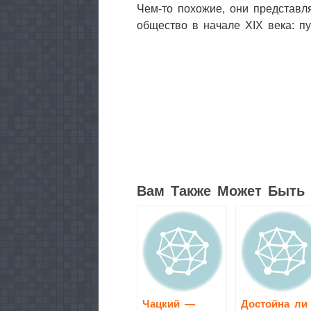
Чем-то похожие, они представл
общество в начале XIX века: пу
3
Вам Также Может Быть 
Чацкий —
Достойна ли