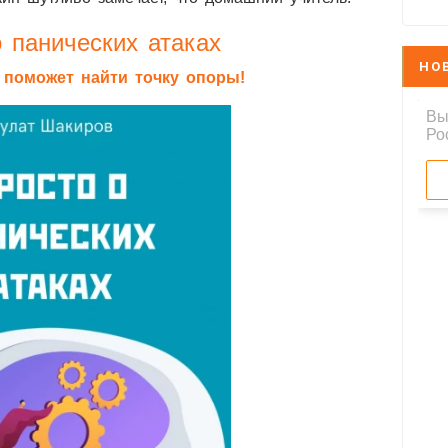
 панических атаках
НО
я поможет найти точку опоры!