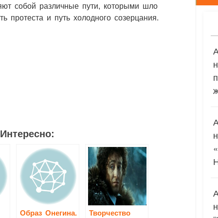
яют собой различные пути, которыми шло
ть протеста и путь холодного созерцания.
2
1
2
п
ж
Интересно:
Образ Онегина.
Творчество