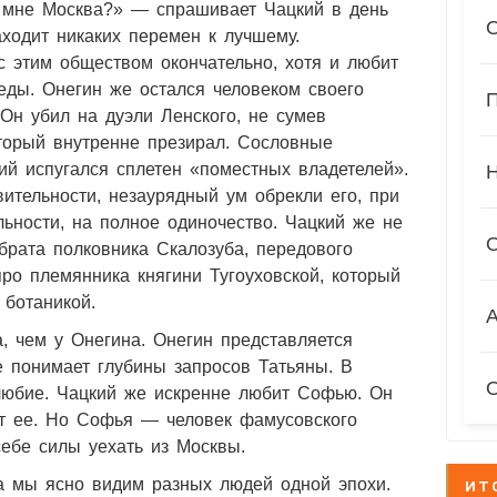
т мне Москва?» — спрашивает Чацкий в день
ходит никаких перемен к лучшему.
с этим обществом окончательно, хотя и любит
еды. Онегин же остался человеком своего
П
 Он убил на дуэли Ленского, не сумев
торый внутренне презирал. Сословные
ний испугался сплетен «поместных владетелей».
вительности, незаурядный ум обрекли его, при
льности, на полное одиночество. Чацкий же не
 брата полковника Скалозуба, передового
про племянника княгини Тугоуховской, который
 ботаникой.
А
, чем у Онегина. Онегин представляется
е понимает глубины запросов Татьяны. В
любие. Чацкий же искренне любит Софью. Он
ит ее. Но Софья — человек фамусовского
себе силы уехать из Москвы.
а мы ясно видим разных людей одной эпохи.
ИТ