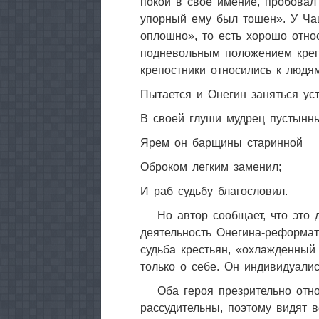
покой в свое имение, пробовал 
упорный ему был тошен». У Ча
оплошно», то есть хорошо отно
подневольным положением крепо
крепостники относились к людям
Пытается и Онегин заняться ус
В своей глуши мудрец пустынн
Ярем он барщины старинной
Оброком легким заменил;
И раб судьбу благословил.
Но автор сообщает, что это 
деятельность Онегина-реформат
судьба крестьян, «охлажденный
только о себе. Он индивидуалис
Оба героя презрительно отн
рассудительны, поэтому видят в