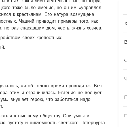
заняться какой-либо деятельностью, но «труд
цкого тоже было имение, но он им «управлял
сился к крестьянам. Его натура возмущена
стных. Чацкий приводит примеры того, как
, не раз спасавшим дом, честь, жизнь хозяев.
тройством своих крепостных:
ый,
делалось, «чтоб только время проводить». Вся
ора этим и ограничилась. Евгения не волнует
 ум» внушает герою, что заботиться надо
т.
осятся к высшему обществу. Они умны и
сю пустоту и никчемность светского Петербурга