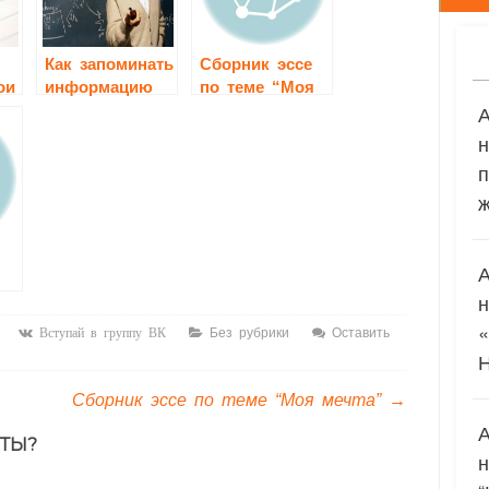
Как запоминать
Сборник эссе
ои
информацию
по теме “Моя
при подготовке
мечта”
к экзаменам?
п
ж
Без рубрики
Оставить
Вступай в группу ВК
Сборник эссе по теме “Моя мечта”
→
ТЫ?