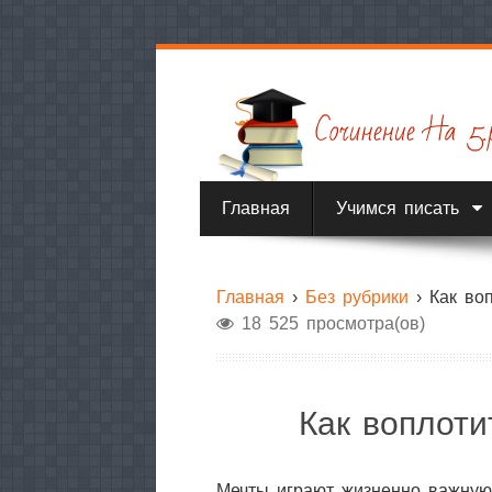
Главная
Учимся писать
Главная
›
Без рубрики
›
Как во
18 525 просмотра(ов)
Как воплот
Мечты играют жизненно важную