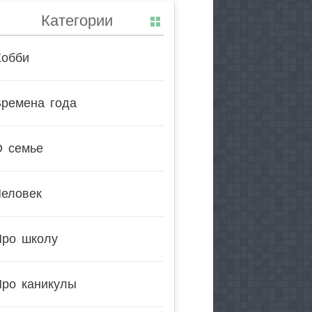
Категории
Хобби
Времена года
О семье
Человек
Про школу
Про каникулы