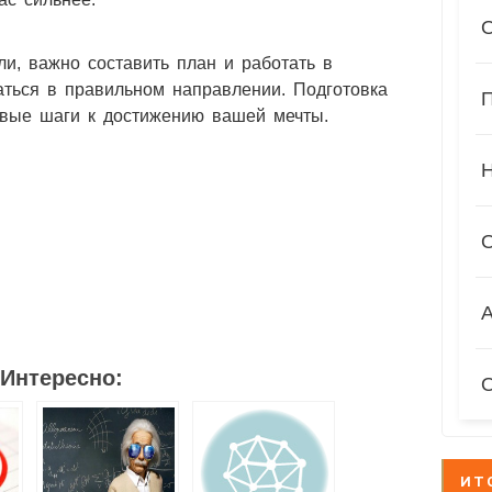
ли, важно составить план и работать в
гаться в правильном направлении. Подготовка
П
рвые шаги к достижению вашей мечты.
2
21
7
4
17
А
Интересно:
ИТ