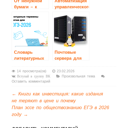
От ненужной
Автоматизация
бумаги – к
управленческого
новой жизни:
учета: путь к
зачем сдавать
эффективности
макулатуру
и прозрачности
Словарь
Почтовые
литературных
сервера для
терминов и
Linux
понятий из
14 просмотра(ов)
23.02.2026
кодификатора
Произвольная тема
Вступай в группу ВК
Оставить комментарий
ОГЭ 2026
←
Книги как инвестиция: какие издания
не теряют в цене и почему
План эссе по обществознанию ЕГЭ в 2026
году
→