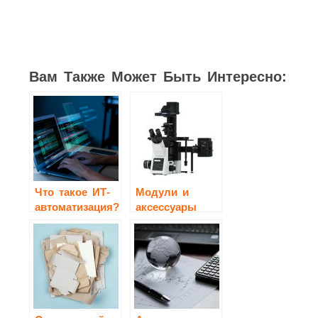
Вам Также Может Быть Интересно:
Что такое ИТ-
Модули и
автоматизация?
аксессуары
для
расширения
возможностей
Olympus IX73