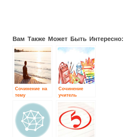
26
37
11
4
7
8
9
Вам Также Может Быть Интересно:
Cочинение на
Сочинение
тему
учитель
«Внутренний
мир человека»