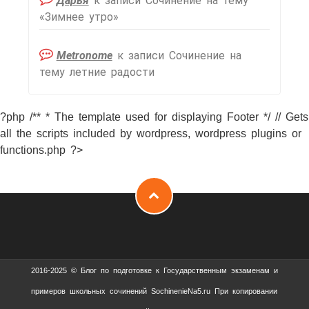
Дарья
к записи
Сочинение на тему
«Зимнее утро»
Metronome
к записи
Сочинение на
тему летние радости
?php /** * The template used for displaying Footer */ // Gets
all the scripts included by wordpress, wordpress plugins or
functions.php ?>
2016-2025 © Блог по подготовке к Государственным экзаменам и
примеров школьных сочинений SochinenieNa5.ru При копировании