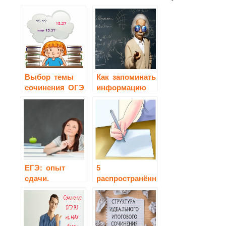
Выбор темы
Как запоминать
сочинения ОГЭ
информацию
при подготовке
к экзаменам?
ЕГЭ: опыт
5
сдачи.
распространённых
типов ошибок
при написании
сочинения