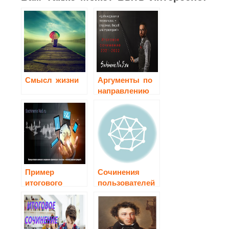
Смысл жизни
Аргументы по
направлению
«Цивилизация
и технологии
— спасение,
вызов или
трагедия?»
Пример
Сочинения
итогового
пользователей
сочинения по
направлению
«Цивилизация
и технологии