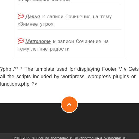
Дарья
к записи
Сочинение на тему
«Зимнее утро»
Metronome
к записи
Сочинение на
тему летние радости
?php /** * The template used for displaying Footer */ // Gets
all the scripts included by wordpress, wordpress plugins or
functions.php ?>
2016-2025 © Блог по подготовке к Государственным экзаменам и