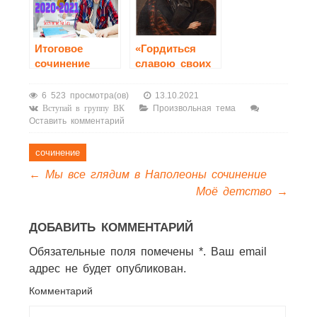
— спасение,
вызов или
трагедия?»
Итоговое
«Гордиться
сочинение
славою своих
2020-2021
предков не
только можно,
6 523 просмотра(ов)
13.10.2021
но и должно,
Произвольная тема
Вступай в группу ВК
Оставить комментарий
не уважать
оной есть
постыдное
сочинение
малодушие»(
←
Мы все глядим в Наполеоны сочинение
А.С.Пушкин)
Моё детство
→
ДОБАВИТЬ КОММЕНТАРИЙ
Обязательные поля помечены *. Ваш email
адрес не будет опубликован.
Комментарий