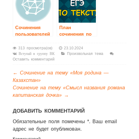
Сочинения
План
пользователей
сочинения по
русскому
языку ЕГЭ в
313 просмотра(ов)
23.10.2024
2023 году
Произвольная тема
Вступай в группу ВК
Оставить комментарий
←
Сочинение на тему «Моя родина —
Казахстан»
Сочинение на тему «Смысл названия романа
капитанская дочка»
→
ДОБАВИТЬ КОММЕНТАРИЙ
Обязательные поля помечены *. Ваш email
адрес не будет опубликован.
Комментарий