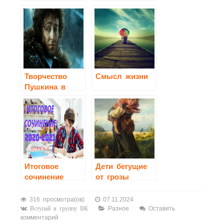
Творчество
Смысл жизни
Пушкина в
зеркале кино
Итоговое
Дети бегущие
сочинение
от грозы
2020-2021
сочинение 3
класс
316 просмотра(ов)
07.11.2024
Разное
Оставить
Вступай в группу ВК
комментарий