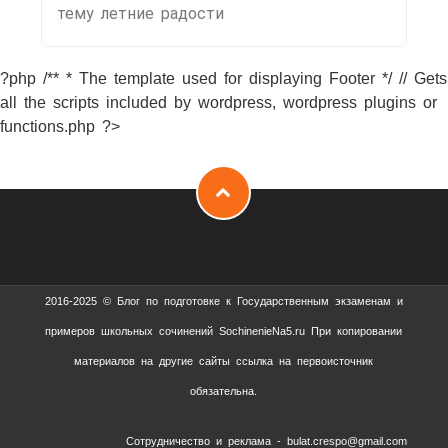
тему летние радости
?php /** * The template used for displaying Footer */ // Gets
all the scripts included by wordpress, wordpress plugins or
functions.php ?>
2016-2025 © Блог по подготовке к Государственным экзаменам и
примеров школьных сочинений SochinenieNa5.ru При копировании
материалов на другие сайты ссылка на первоисточник
обязательна.
Сотрудничество и реклама - bulat.crespo@gmail.com