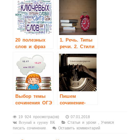
сочинения?
высказыванию
Николая
Рубцова: «А
хочется речи
простой,
человечьей».
20 полезных
1. Речь. Типы
слов и фраз
речи. 2. Стили
для
речи и их
использования
характеристика.
в сочинении
3.
Художественные
средства
выразительности.
Выбор темы
Пишем
сочинения ОГЭ
сочинение-
рассуждение
19 924 просмотра(ов)
07.01.2018
Статьи и уроки
,
Учимся
Вступай в группу ВК
писать сочинение
Оставить комментарий