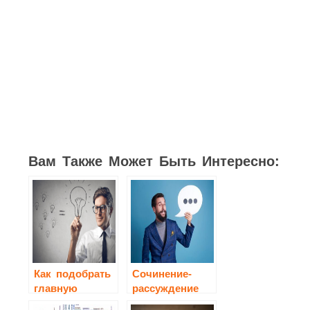
1
2
2
2
7
4
6
Вам Также Может Быть Интересно:
Как подобрать
Сочинение-
главную
рассуждение
мысль
по