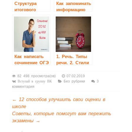
Структура
Как запоминать
итогового
информацию
сочинения
при подготовке
к экзаменам?
Как написать
1. Речь. Типы
сочинение ОГЭ
речи. 2. Стили
9.3?
речи и их
характеристика.
82 498 просмотра(ов)
07.02.2019
3.
Без рубрики
3
Вступай в группу ВК
комментария
Художественные
средства
←
12 способов улучшить свои оценки в
выразительности.
школе
Советы, которые помогут вам пережить
экзамены
→