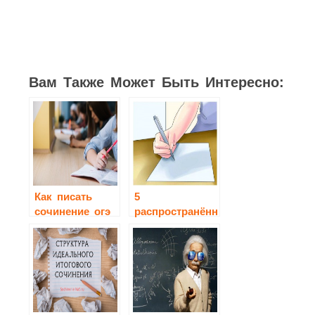
Вам Также Может Быть Интересно:
Как писать
5
сочинение огэ
распространённых
15.3?
типов ошибок
при написании
сочинения