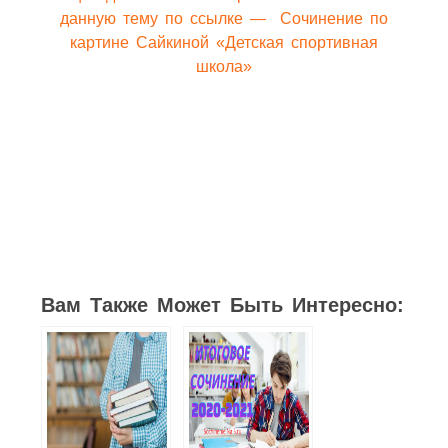
данную тему по ссылке — Сочинение по
картине Сайкиной «Детская спортивная
школа»
31
6
7
6
7
7
32
Вам Также Может Быть Интересно: