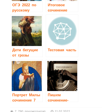
ОГЭ 2022 по
Итоговое
русскому
сочинение
языку
2020-2021
Дети бегущие
Тестовая часть
от грозы
сочинение 3
класс
Портрет Милы
Пишем
сочинение 7
сочинение-
класс
рассуждение
7 790 просмотра(ов)
11.02.2022