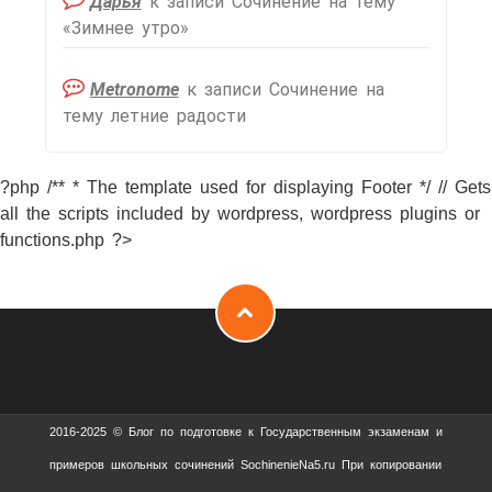
Дарья
к записи
Сочинение на тему
«Зимнее утро»
Metronome
к записи
Сочинение на
тему летние радости
?php /** * The template used for displaying Footer */ // Gets
all the scripts included by wordpress, wordpress plugins or
functions.php ?>
2016-2025 © Блог по подготовке к Государственным экзаменам и
примеров школьных сочинений SochinenieNa5.ru При копировании