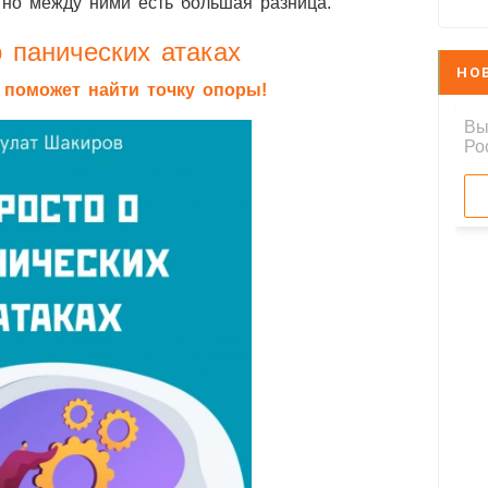
 но между ними есть большая разница.
 панических атаках
НО
я поможет найти точку опоры!