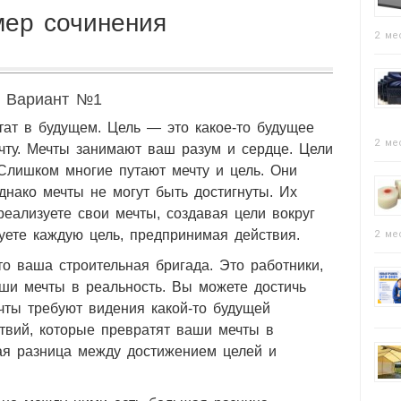
ер сочинения
2 ме
Вариант №1
тат в будущем. Цель — это какое-то будущее
2 ме
ечту. Мечты занимают ваш разум и сердце. Цели
Слишком многие путают мечту и цель. Они
днако мечты не могут быть достигнуты. Их
реализуете свои мечты, создавая цели вокруг
дуете каждую цель, предпринимая действия.
2 ме
о ваша строительная бригада. Это работники,
ши мечты в реальность. Вы можете достичь
ечты требуют видения какой-то будущей
ствий, которые превратят ваши мечты в
ая разница между достижением целей и