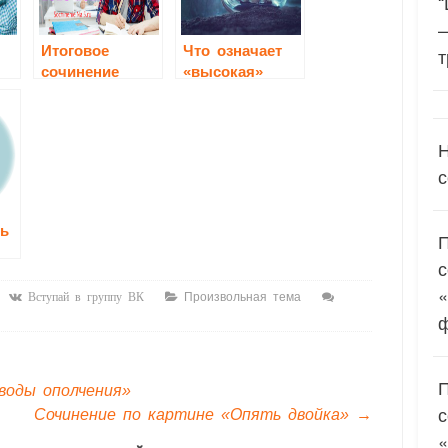
“
Итоговое
Что означает
т
сочинение
«высокая»
2020-2021
мечта?
(декабрьское
сочинение)
Н
с
ть
«
Произвольная тема
Вступай в группу ВК
воды ополчения»
Сочинение по картине «Опять двойка»
→