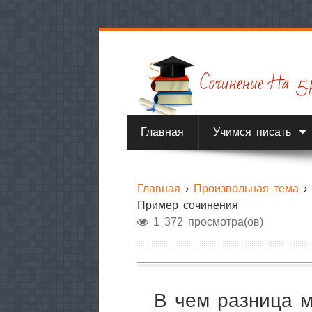
Главная
Учимся писать
Главная
›
Произвольная тема
Пример сочинения
1 372 просмотра(ов)
В чем разница 