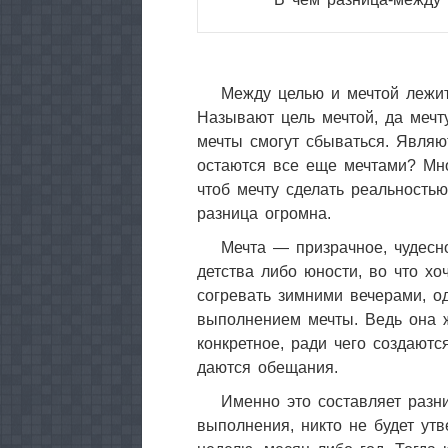
Между целью и мечтой лежит
Называют цель мечтой, да мечту
мечты смогут сбываться. Являю
остаются все еще мечтами? Мно
чтоб мечту сделать реальностью
разница огромна.
Мечта — призрачное, чудесно
детства либо юности, во что хоч
согревать зимними вечерами, о
выполнением мечты. Ведь она ж
конкретное, ради чего создаютс
даются обещания.
Именно это составляет разн
выполнения, никто не будет утв