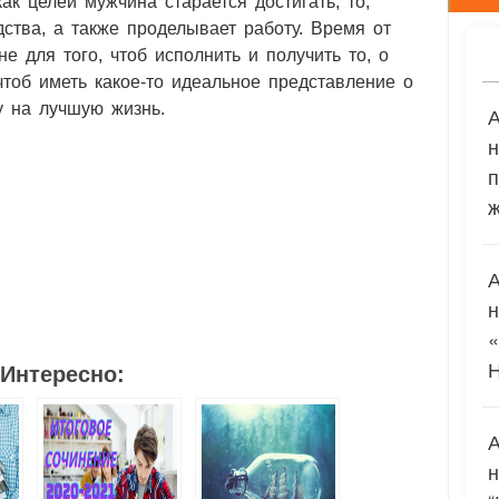
как целей мужчина старается достигать, то,
дства, а также проделывает работу. Время от
е для того, чтоб исполнить и получить то, о
 чтоб иметь какое-то идеальное представление о
у на лучшую жизнь.
п
ж
1
1
Интересно: