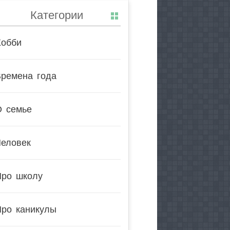
Категории
Хобби
Времена года
О семье
Человек
Про школу
Про каникулы