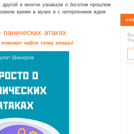
в другой и многое узнавали о богатом прошлом
ровели время в музее и с нетерпением ждем
НО
 панических атаках
я поможет найти точку опоры!