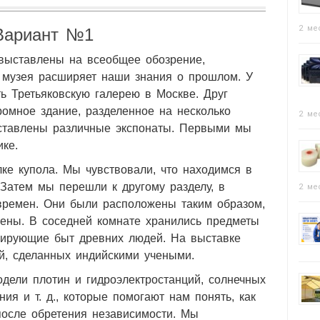
2 ме
Вариант №1
 выставлены на всеобщее обозрение,
 музея расширяет наши знания о прошлом. У
ь Третьяковскую галерею в Москве. Друг
ромное здание, разделенное на несколько
2 ме
дставлены различные экспонаты. Первыми мы
ике.
ке купола. Мы чувствовали, что находимся в
 Затем мы перешли к другому разделу, в
2 ме
времен. Они были расположены таким образом,
ены. В соседней комнате хранились предметы
рирующие быт древних людей. На выставке
й, сделанных индийскими учеными.
дели плотин и гидроэлектростанций, солнечных
ния и т. д., которые помогают нам понять, как
после обретения независимости. Мы