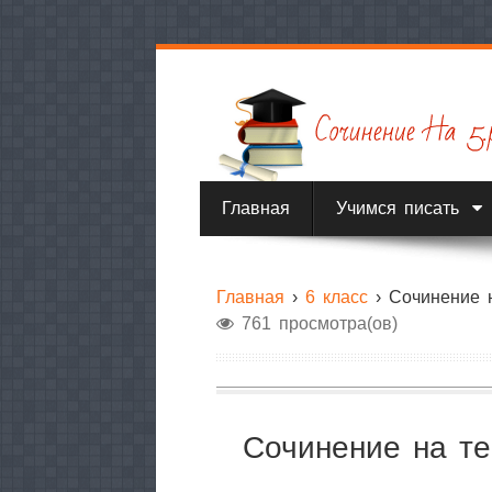
Главная
Учимся писать
Главная
›
6 класс
›
Cочинение 
761 просмотра(ов)
Cочинение на т