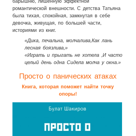
барышню, лишённую эффектной
романтической внешности. С детства Татьяна
была тихая, спокойная, замкнутая в себе
девочка, живущая, по большей части,
историями из книг.
«Дика, печальна, молчалива,Как лань
лесная боязлива,»
«Играть и прыгать не хотела ,И часто
целый день одна Сидела молча у окна.»
Просто о панических атаках
Книга, которая поможет найти точку
опоры!