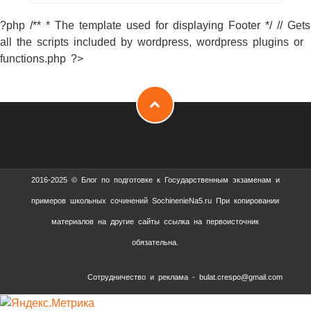
?php /** * The template used for displaying Footer */ // Gets
all the scripts included by wordpress, wordpress plugins or
functions.php ?>
2016-2025 © Блог по подготовке к Государственным экзаменам и
примеров школьных сочинений SochinenieNa5.ru При копировании
материалов на другие сайты ссылка на первоисточник
обязательна.
Сотрудничество и реклама - bulat.crespo@gmail.com