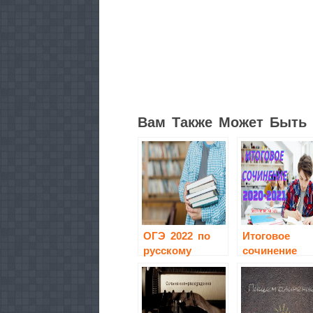
2
Вам Также Может Быть 
ОГЭ 2022 по
Итоговое
русскому
сочинение
языку
2020-2021