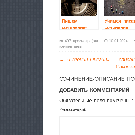
Пишем
Учимся писа
сочинение-
сочинение
рассуждение
497 просмотра(ов)
10.01.2024
комментарий
←
«Евгений Онегин» — описа
Сочинен
СОЧИНЕНИЕ-ОПИСАНИЕ ПО
ДОБАВИТЬ КОММЕНТАРИЙ
Обязательные поля помечены *.
Комментарий