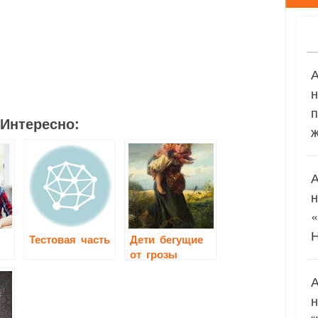
1
4
п
Интересно:
ж
Тестовая часть
Дети бегущие
от грозы
сочинение 3
класс