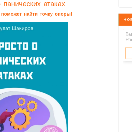
 панических атаках
я поможет найти точку опоры!
НО