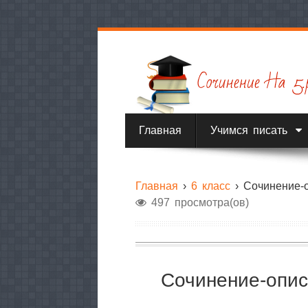
Главная
Учимся писать
Главная
›
6 класс
›
Сочинение-
497 просмотра(ов)
Сочинение-опис