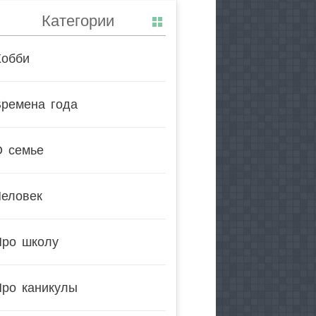
Категории
Хобби
Времена года
О семье
Человек
Про школу
Про каникулы