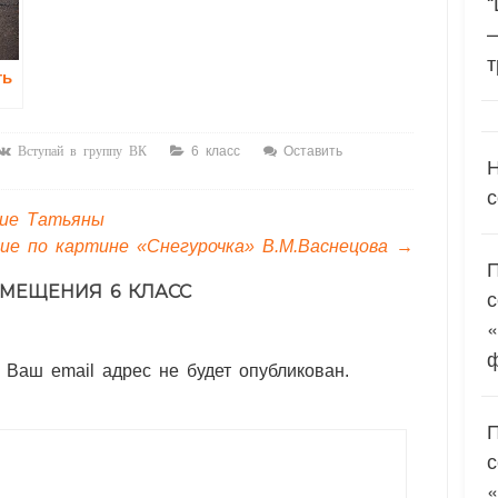
“
т
ть
6 класс
Оставить
Вступай в группу ВК
Н
с
ние Татьяны
ие по картине «Снегурочка» В.М.Васнецова
→
МЕЩЕНИЯ 6 КЛАСС
«
 Ваш email адрес не будет опубликован.