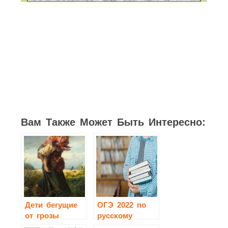
2
2
1
1
11
Вам Также Может Быть Интересно:
Дети бегущие
ОГЭ 2022 по
от грозы
русскому
сочинение 3
языку