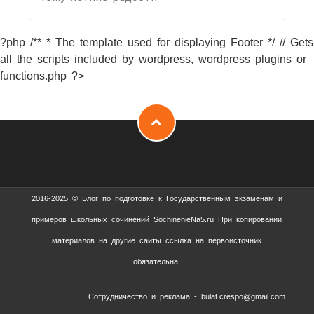
?php /** * The template used for displaying Footer */ // Gets
all the scripts included by wordpress, wordpress plugins or
functions.php ?>
2016-2025 © Блог по подготовке к Государственным экзаменам и
примеров школьных сочинений SochinenieNa5.ru При копировании
материалов на другие сайты ссылка на первоисточник
обязательна.
Сотрудничество и реклама - bulat.crespo@gmail.com