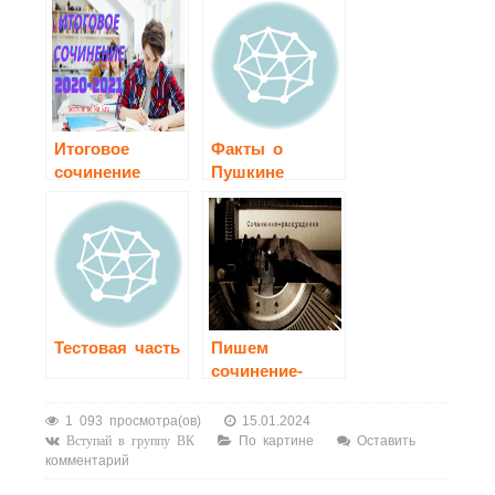
класс
Итоговое
Факты о
сочинение
Пушкине
2020-2021
Тестовая часть
Пишем
сочинение-
рассуждение
1 093 просмотра(ов)
15.01.2024
По картине
Оставить
Вступай в группу ВК
комментарий