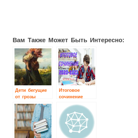
1
1
7
3
3
15
Вам Также Может Быть Интересно:
Дети бегущие
Итоговое
от грозы
сочинение
сочинение 3
2020-2021
класс