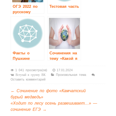
ОГЭ 2022 по
Тестовая часть
русскому
языку
Факты о
Сочинения на
Пушкине
тему «Какой я
представляю
себе Землю
1 041 просмотра(ов)
17.01.2024
глядя на
Произвольная тема
Вступай в группу ВК
Оставить комментарий
глобус»
←
Сочинение по фото «Камчатский
бурый медведь»
«Ходит по лесу осень развешивает…» —
сочинение ЕГЭ
→