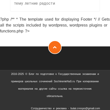
тему летние радости
?php /** * The template used for displaying Footer */ // Gets
all the scripts included by wordpress, wordpress plugins or
functions.php ?>
2016-2025 © Блог по подготовке к Государственным экзаменам и
примеров школьных сочинений SochinenieNa5.ru При копировании
материалов на другие сайты ссылка на первоисточник
обязательна.
Сотрудничество и реклама - bulat.crespo@gmail.com