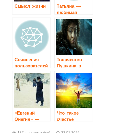
Смысл жизни
Татьяна —
любимая
героиня
Пушкина.
Сочинения
Творчество
пользователей
Пушкина в
зеркале кино
«Евгений
Что такое
Онегин» —
счастье
описание
Татьяны
137 просмотра(ов)
22.01.2025