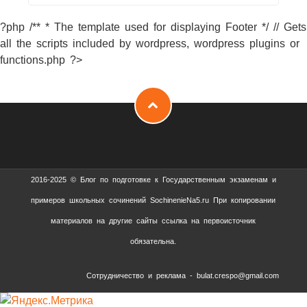
?php /** * The template used for displaying Footer */ // Gets
all the scripts included by wordpress, wordpress plugins or
functions.php ?>
2016-2025 © Блог по подготовке к Государственным экзаменам и
примеров школьных сочинений SochinenieNa5.ru При копировании
материалов на другие сайты ссылка на первоисточник
обязательна.
Сотрудничество и реклама - bulat.crespo@gmail.com