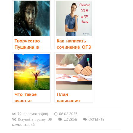
Творчество
Как написать
Пушкина в
сочинение ОГЭ
зеркале кино
9.3?
Что такое
План
счастье
написания
сочинения ЕГЭ
в 2024-2025
72 просмотра(ов)
06.02.2025
учебном году
Дружба
Оставить
Вступай в группу ВК
комментарий