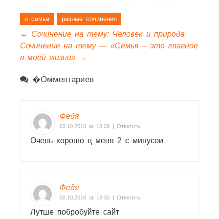
о семье
разные сочинения
←
Сочинение на тему: Человек и природа
Сочинение на тему — «Семья – это главное
в моей жизни»
→
�омментариев
Федя
02.10.2018 at 18:29
|
Ответить
Очень хорошо ц меня 2 с минусои
Федя
02.10.2018 at 18:30
|
Ответить
Лутше побробуйте сайт