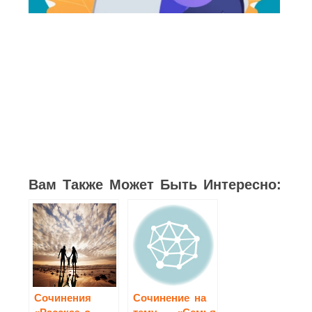
175
241
44
41
55
57
121
Вам Также Может Быть Интересно:
Сочинения
Сочинение на