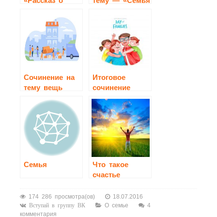
«Рассказ о
тему — «Семья
своей семье»
– это главное
в моей жизни»
Cочинение на
Итоговое
тему вещь
сочинение
дорогая для
«Семья»
нашей семьи
Семья
Что такое
счастье
174 286 просмотра(ов)
18.07.2016
О семье
4
Вступай в группу ВК
комментария