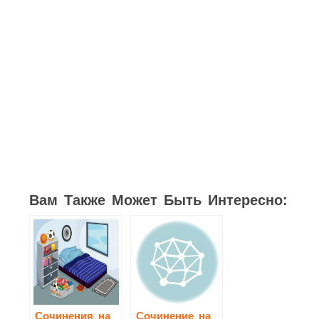
15
4
7
3
6
6
10
Вам Также Может Быть Интересно:
Сочинения на
Сочинение на