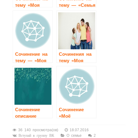
тему «Моя
тему — «Семья
комната»
– это главное
в моей жизни»
Сочинение на
Сочинения на
тему — «Моя
тему «Моя
семья»
семья»
Сочинение
Сочинение
описание
«Моё
внешности
домашнее
человека 7
животное»
36 140 просмотра(ов)
18.07.2016
класс
О семье
2
Вступай в группу ВК