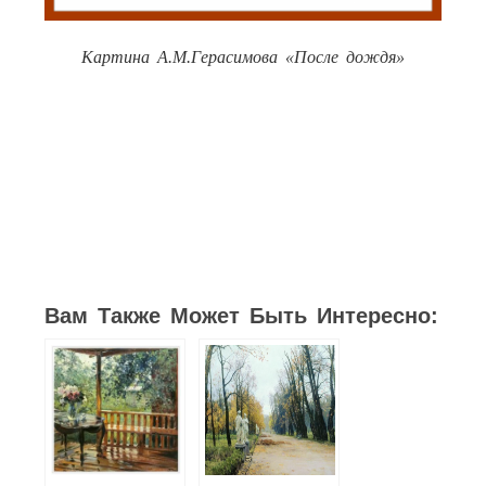
Картина А.М.Герасимова «После дождя»
61
16
12
10
12
9
32
Вам Также Может Быть Интересно: