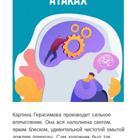
Картина Герасимова производит сильное
впечатление. Она вся наполнена светом,
ярким блеском, удивительной чистотой омытой
дождем природы. Сам художник был так