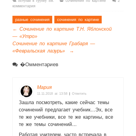
сочинения по картине
2
Вступай в группу ВК
комментария
разные сочинения
сочинения по картине
←
Сочинение по картине Т.Н. Яблонской
— «Утро»
Сочинение по картине Грабаря —
«Февральская лазурь»
→
�омментариев
Мария
11.11.2018 at 13:58
|
Ответить
Зашла посмотреть, какие сейчас темы
сочинений предлагает учебник…Эх, все
те же учебники, все те же картины, все
те же темы сочинений…
Работая учителем, часто встречала в