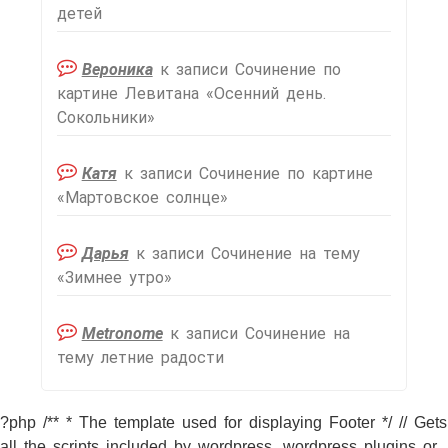
детей
Вероника
к записи
Сочинение по
картине Левитана «Осенний день.
Сокольники»
Катя
к записи
Сочинение по картине
«Мартовское солнце»
Дарья
к записи
Сочинение на тему
«Зимнее утро»
Metronome
к записи
Сочинение на
тему летние радости
?php /** * The template used for displaying Footer */ // Gets
all the scripts included by wordpress, wordpress plugins or