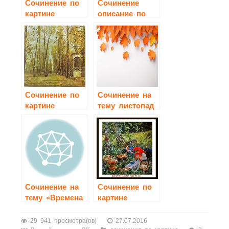
Сочинение по
Сочинение
картине
описание по
Герасимова
картине Грицай
«После дождя»
«Летний сад»
Сочинение по
Сочинение на
картине
тему листопад
Бродского
«Летний сад
осенью»
письмо другу
Сочинение на
Сочинение по
тему «Времена
картине
года»
«Летом» А.А.
Пластова
29 941 просмотра(ов)
27.07.2016